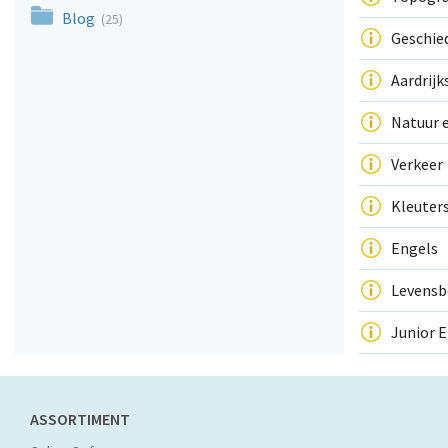
Blog
(25)
Geschie
Aardrij
Natuur 
Verkeer
Kleuter
Engels
Levensb
Junior E
ASSORTIMENT