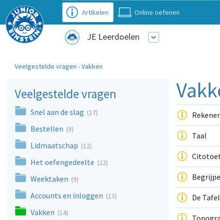
Artikelen
Online oefenen
JE Leerdoelen
Veelgestelde vragen
›
Vakken
Vakk
Veelgestelde vragen
Snel aan de slag
(17)
Rekene
Bestellen
(9)
Taal
Lidmaatschap
(12)
Citotoe
Het oefengedeelte
(22)
Begrijp
Weektaken
(9)
Accounts en inloggen
(13)
De Tafel
Vakken
(14)
Topogra