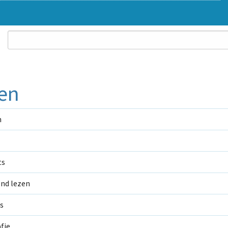
en
n
ts
end lezen
s
fie