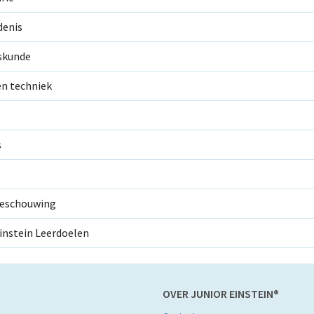
denis
kskunde
en techniek
s
eschouwing
instein Leerdoelen
OVER JUNIOR EINSTEIN®