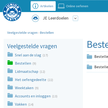
Artikelen
Online oefenen
JE Leerdoelen
Veelgestelde vragen
›
Bestellen
Beste
Veelgestelde vragen
Snel aan de slag
(17)
Bestelle
Bestellen
(9)
Bestelle
Lidmaatschap
(12)
Het oefengedeelte
(22)
Weektaken
(9)
Accounts en inloggen
(13)
Vakken
(14)