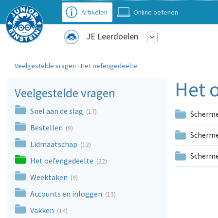
Artikelen
Online oefenen
JE Leerdoelen
Veelgestelde vragen
›
Het oefengedeelte
Het 
Veelgestelde vragen
Snel aan de slag
(17)
Scherme
Bestellen
(9)
Scherme
Lidmaatschap
(12)
Scherme
Het oefengedeelte
(22)
Weektaken
(9)
Accounts en inloggen
(13)
Vakken
(14)