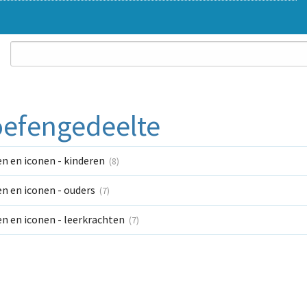
oefengedeelte
n en iconen - kinderen
(8)
n en iconen - ouders
(7)
n en iconen - leerkrachten
(7)