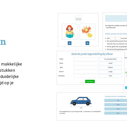
en
 makkelijke
gstukken
duidelijke
jd op je