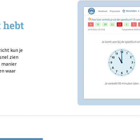
t hebt
icht kun je
snel zien
e manier
 en waar