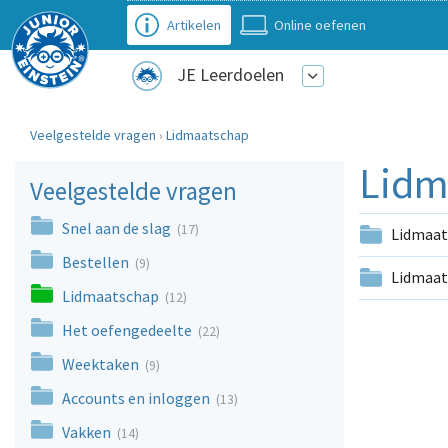
Artikelen
Online oefenen
JE Leerdoelen
Veelgestelde vragen
›
Lidmaatschap
Lidm
Veelgestelde vragen
Snel aan de slag
(17)
Lidmaat
Bestellen
(9)
Lidmaat
Lidmaatschap
(12)
Het oefengedeelte
(22)
Weektaken
(9)
Accounts en inloggen
(13)
Vakken
(14)