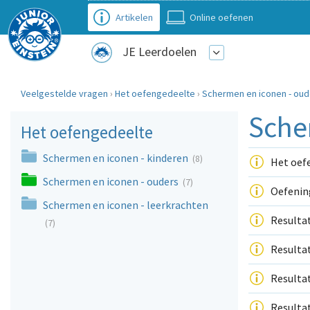
Artikelen
Online oefenen
JE Leerdoelen
Veelgestelde vragen
›
Het oefengedeelte
›
Schermen en iconen - oud
Sche
Het oefengedeelte
Schermen en iconen - kinderen
(8)
Het oefe
Schermen en iconen - ouders
(7)
Oefenin
Schermen en iconen - leerkrachten
Resultat
(7)
Resultat
Resultat
Resultat