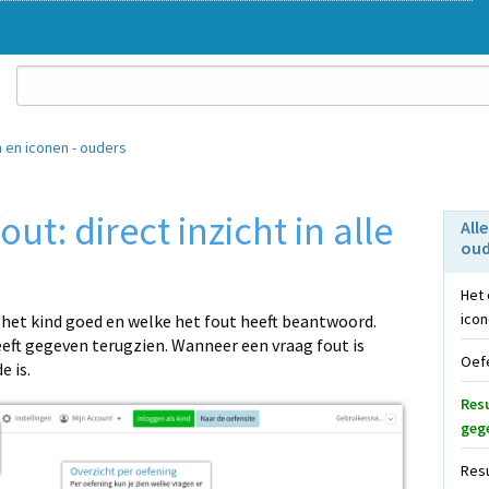
en iconen - ouders
ut: direct inzicht in alle
All
oud
n
Het 
ico
n het kind goed en welke het fout heeft beantwoord.
eft gegeven terugzien. Wanneer een vraag fout is
Oef
e is.
Resu
geg
Resu