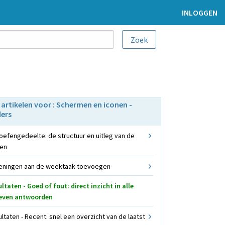
INLOGGEN
e artikelen voor : Schermen en iconen -
ers
oefengedeelte: de structuur en uitleg van de
nen
eningen aan de weektaak toevoegen
ltaten - Goed of fout: direct inzicht in alle
even antwoorden
ltaten - Recent: snel een overzicht van de laatst