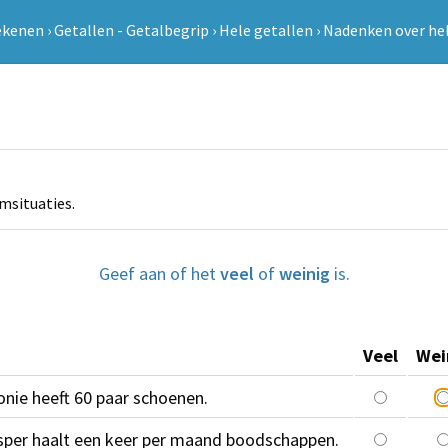
ekenen
›
Getallen - Getalbegrip
›
Hele getallen
›
Nadenken over hel
msituaties.
Geef aan of het
veel
of
weinig
is.
Veel
Wei
onie heeft 60 paar schoenen.
sper haalt een keer per maand boodschappen.