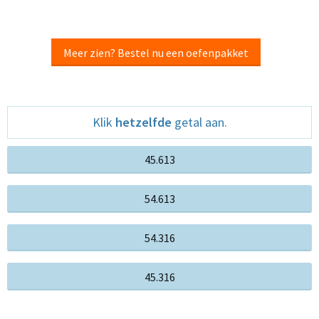
Meer zien? Bestel nu een oefenpakket
Klik
hetzelfde
getal aan.
45.613
54.613
54.316
45.316