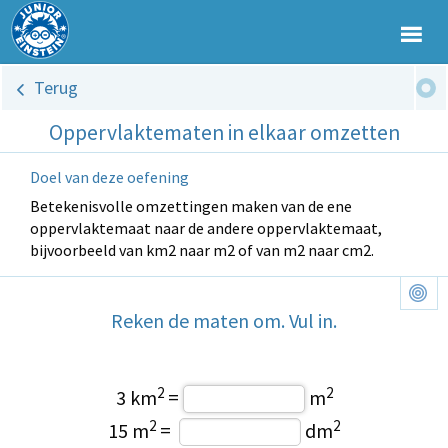
Terug
Oppervlaktematen in elkaar omzetten
Doel van deze oefening
Betekenisvolle omzettingen maken van de ene
oppervlaktemaat naar de andere oppervlaktemaat,
bijvoorbeeld van km2 naar m2 of van m2 naar cm2.
Reken de maten om. Vul in.
2
2
3 km
=
m
2
2
15 m
=
dm