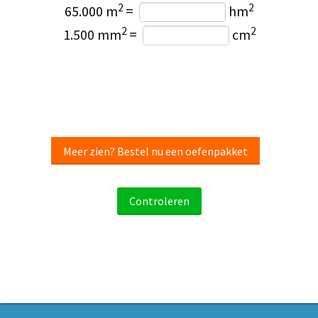
2
2
65.000 m
=
hm
2
2
1.500 mm
=
cm
Meer zien? Bestel nu een oefenpakket