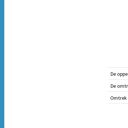
De opper
De omtre
Omtrek e