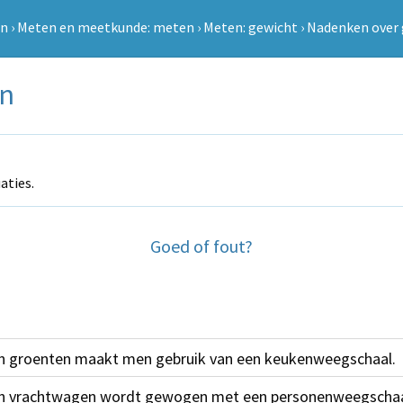
en
›
Meten en meetkunde: meten
›
Meten: gewicht
›
Nadenken over
en
aties.
Goed of fout?
an groenten maakt men gebruik van een keukenweegschaal.
en vrachtwagen wordt gewogen met een personenweegschaa