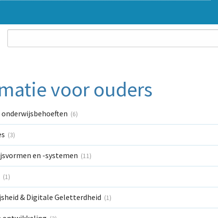
rmatie voor ouders
e onderwijsbehoeften
(6)
es
(3)
jsvormen en -systemen
(11)
n
(1)
sheid & Digitale Geletterdheid
(1)