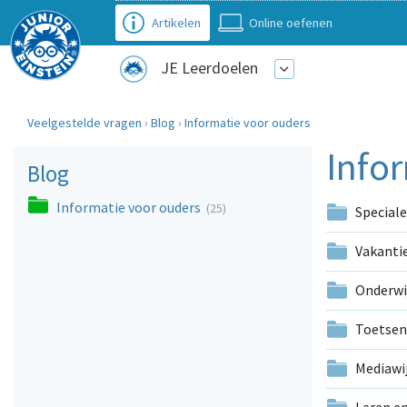
Artikelen
Online oefenen
JE Leerdoelen
Veelgestelde vragen
›
Blog
›
Informatie voor ouders
Info
Blog
Informatie voor ouders
(25)
Special
Vakanti
Onderwi
Toetse
Mediawij