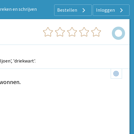
preken en schrijven
Bestellen
Inloggen
oen', 'driekwart'.
ewonnen.