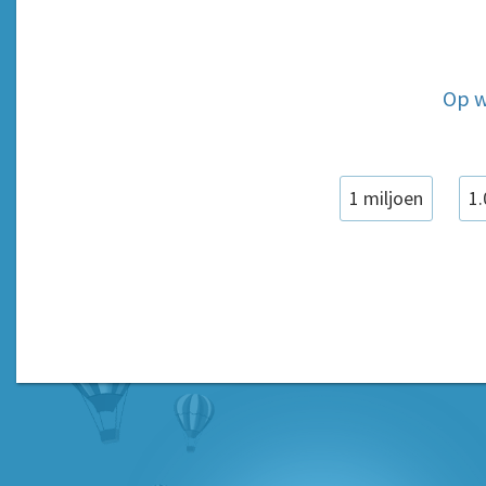
Op w
1 miljoen
1.