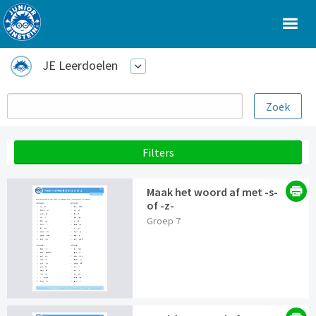
JE Leerdoelen
Filters
Maak het woord af met -s-
of -z-
Groep 7