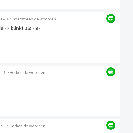
 -ie-? > Onderstreep de woorden
-i- klinkt als -ie-
-ie-? > Herken de woorden
-ie-? > Herken de woorden