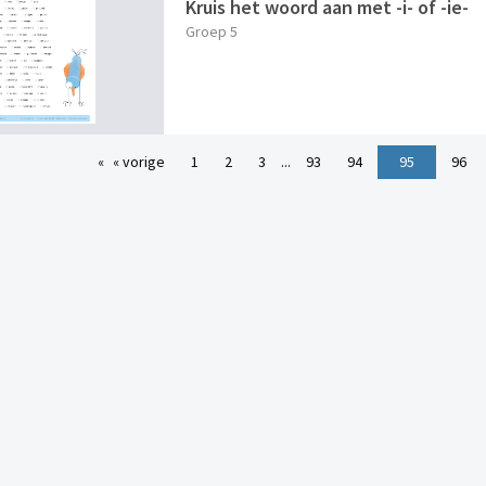
Kruis het woord aan met -i- of -ie-
Groep 5
« vorige
1
2
3
...
93
94
95
96