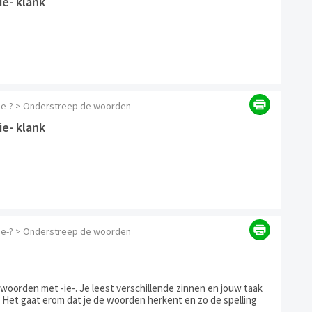
ie- klank
 -ie-? > Onderstreep de woorden
ie- klank
 -ie-? > Onderstreep de woorden
woorden met -ie-. Je leest verschillende zinnen en jouw taak
. Het gaat erom dat je de woorden herkent en zo de spelling