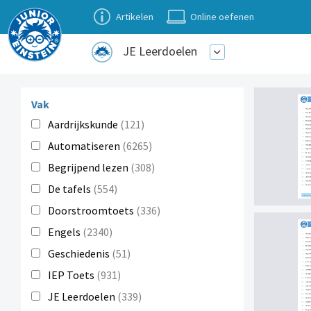
Artikelen
Online oefenen
JE Leerdoelen
Vak
Aardrijkskunde
(121)
Automatiseren
(6265)
Begrijpend lezen
(308)
De tafels
(554)
Doorstroomtoets
(336)
Engels
(2340)
Geschiedenis
(51)
IEP Toets
(931)
JE Leerdoelen
(339)